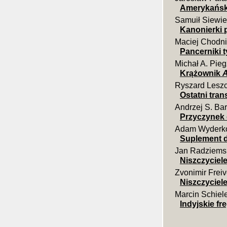
Amerykańsk
Samuił Siewie
Kanonierki 
Maciej Chodni
Pancerniki 
Michał A. Pieg
Krążownik
A
Ryszard Leszc
Ostatni tran
Andrzej S. Bar
Przyczynek 
Adam Wyderk
Suplement d
Jan Radziems
Niszczyciele
Zvonimir Frei
Niszczyciel
Marcin Schiel
Indyjskie fr