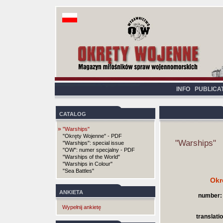
INFO
PUBLICA
CATALOG
»
"Warships"
"Okręty Wojenne" - PDF
"Warships"
"Warships": special issue
"OW": numer specjalny - PDF
"Warships of the World"
"Warships in Colour"
"Sea Battles"
Okr
ANKIETA
number:
Wypełnij ankietę
translatio