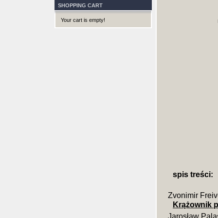
SHOPPING CART
Your cart is empty!
spis treści:
Zvonimir Frei
Krążownik 
Jarosław Pala