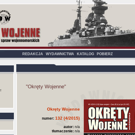
REDAKCJA
WYDAWNICTWA
KATALOG
POBIERZ
"Okręty Wojenne"
F
Okręty Wojenne
132 (4/2015)
numer:
autor:
n/a
tłumaczenie:
n/a