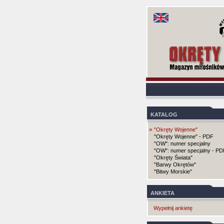
KATALOG
»
"Okręty Wojenne"
"Okręty Wojenne" - PDF
"OW": numer specjalny
"OW": numer specjalny - PD
"Okręty Świata"
"Barwy Okrętów"
"Bitwy Morskie"
ANKIETA
Wypełnij ankietę