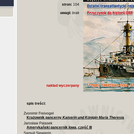
stron:
104
uwagi:
brak
nakład wyczerpany
spis treści:
Zvonimir Freivogel
Krążownik pancerny
Kaiserin und Königin Maria Theresia
Jarosław Palasek
Amerykański pancernik
Iowa
, część III
Samuił Siewierin