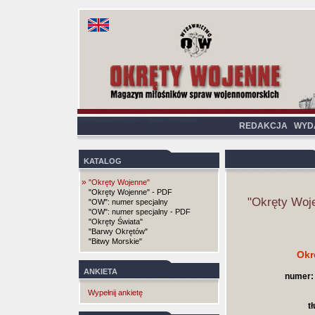
REDAKCJA
WYD
KATALOG
»
"Okręty Wojenne"
"Okręty Wojenne" - PDF
"Okręty Woj
"OW": numer specjalny
"OW": numer specjalny - PDF
"Okręty Świata"
"Barwy Okrętów"
"Bitwy Morskie"
Okr
ANKIETA
numer:
Wypełnij ankietę
t