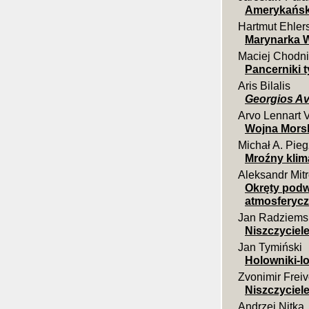
Amerykańsk
Hartmut Ehler
Marynarka W
Maciej Chodni
Pancerniki 
Aris Bilalis
Georgios Av
Arvo Lennart 
Wojna Morsk
Michał A. Pieg
Mroźny klim
Aleksandr Mit
Okręty podw
atmosferyczn
Jan Radziems
Niszczyciele
Jan Tymiński
Holowniki-l
Zvonimir Frei
Niszczyciel
Andrzej Nitka