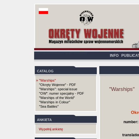
INFO
PUBLICA
CATALOG
»
"Warships"
"Okręty Wojenne" - PDF
"Warships"
"Warships": special issue
"OW": numer specjalny - PDF
"Warships of the World"
"Warships in Colour"
"Sea Battles"
Okr
ANKIETA
number:
Wypełnij ankietę
translatio