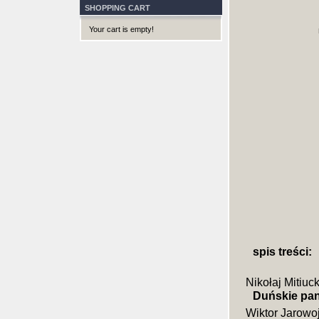
SHOPPING CART
Your cart is empty!
spis treści:
Nikołaj Mitiuc
Duńskie panc
Wiktor Jarowo