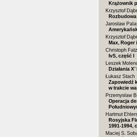
Krążownik 
Krzysztof Dąb
Rozbudowa j
Jarosław Pala
Amerykański
Krzysztof Dąb
Max, Roger 
Christoph Fat
IvS, część I
Leszek Molen
Działania X
Łukasz Stach
Zapowiedź k
w trakcie wa
Przemysław 
Operacja de
Południow
Hartmut Ehler
Rosyjska Fl
1991-1994, c
Maciej S. Sob