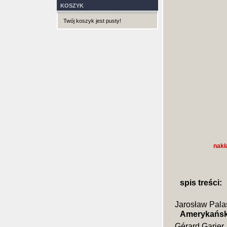
KOSZYK
Twój koszyk jest pusty!
nakł
spis treści:
Jarosław Pala
Amerykański
Gérard Garier