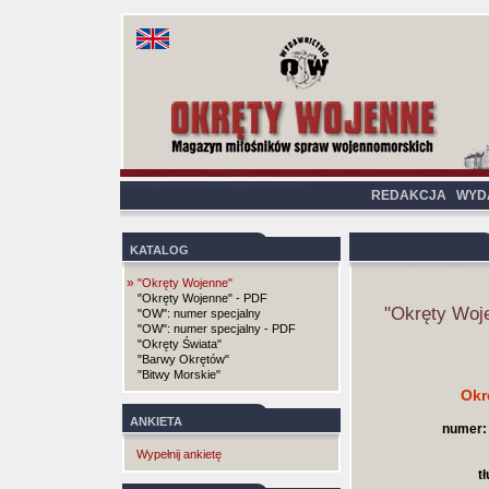
REDAKCJA
WYD
KATALOG
»
"Okręty Wojenne"
"Okręty Wojenne" - PDF
"Okręty Woj
"OW": numer specjalny
"OW": numer specjalny - PDF
"Okręty Świata"
"Barwy Okrętów"
"Bitwy Morskie"
Okr
ANKIETA
numer:
Wypełnij ankietę
t