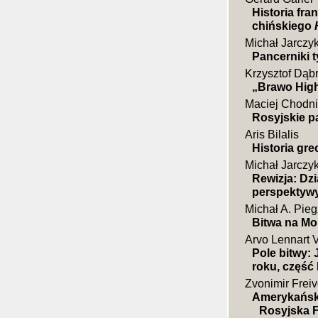
Historia fr
chińskiego
Michał Jarczy
Pancerniki 
Krzysztof Dąb
„Brawo High
Maciej Chodni
Rosyjskie p
Aris Bilalis
Historia gr
Michał Jarczy
Rewizja: Dz
perspektywy
Michał A. Pieg
Bitwa na Mor
Arvo Lennart 
Pole bitwy: 
roku, część I
Zvonimir Freiv
Amerykański
Rosyjska F