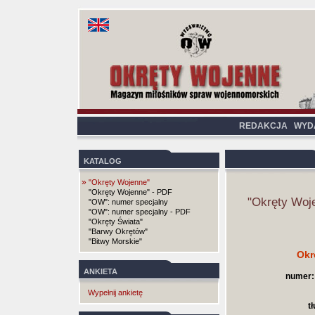
REDAKCJA
WYD
KATALOG
»
"Okręty Wojenne"
"Okręty Wojenne" - PDF
"Okręty Woj
"OW": numer specjalny
"OW": numer specjalny - PDF
"Okręty Świata"
"Barwy Okrętów"
"Bitwy Morskie"
Okr
ANKIETA
numer:
Wypełnij ankietę
t