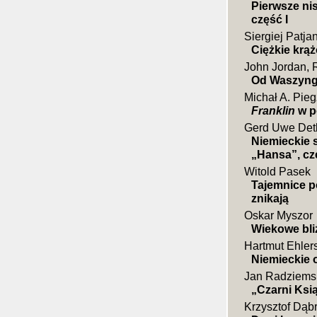
Pierwsze nis
część I
Siergiej Patja
Ciężkie krą
John Jordan,
Od Waszyng
Michał A. Pieg
Franklin
w p
Gerd Uwe Det
Niemieckie 
„Hansa”, czę
Witold Pasek
Tajemnice po
znikają
Oskar Myszor
Wiekowe bli
Hartmut Ehler
Niemieckie 
Jan Radziems
„Czarni Ksi
Krzysztof Dąb