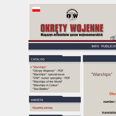
INFO
PUBLICA
CATALOG
»
"Warships"
"Okręty Wojenne" - PDF
"Warships"
"Warships": special issue
"OW": numer specjalny - PDF
"Warships of the World"
"Warships in Colour"
"Sea Battles"
Okr
ANKIETA
number:
Wypełnij ankietę
translatio