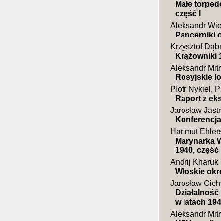
Małe torped
część I
Aleksandr Wi
Pancerniki 
Krzysztof Dąb
Krążowniki 
Aleksandr Mit
Rosyjskie l
PIotr Nykiel, 
Raport z eks
Jarosław Jastr
Konferencja 
Hartmut Ehler
Marynarka Wo
1940, część I
Andrij Kharuk
Włoskie ok
Jarosław Cich
Działalność
w latach 19
Aleksandr Mit