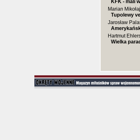
KFK - mali w
Marian Mikoła
Tupolewy ve
Jarosław Pala
Amerykańsk
Hartmut Ehler
Wielka par