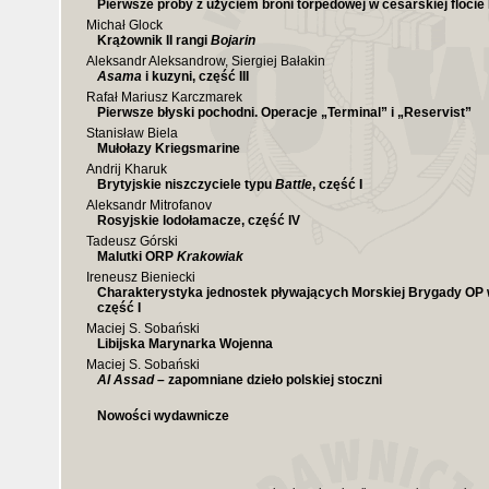
Pierwsze próby z użyciem broni torpedowej w cesarskiej flocie
Michał Glock
Krążownik II rangi
Bojarin
Aleksandr Aleksandrow, Siergiej Bałakin
Asama
i kuzyni, część III
Rafał Mariusz Karczmarek
Pierwsze błyski pochodni. Operacje „Terminal” i „Reservist”
Stanisław Biela
Mułołazy Kriegsmarine
Andrij Kharuk
Brytyjskie niszczyciele typu
Battle
, część I
Aleksandr Mitrofanov
Rosyjskie lodołamacze, część IV
Tadeusz Górski
Malutki ORP
Krakowiak
Ireneusz Bieniecki
Charakterystyka jednostek pływających Morskiej Brygady OP 
część I
Maciej S. Sobański
Libijska Marynarka Wojenna
Maciej S. Sobański
Al Assad
– zapomniane dzieło polskiej stoczni
Nowości wydawnicze