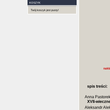
KOSZYK
Twój koszyk jest pusty!
nakł
spis treści:
Anna Pastore
XVII-wieczn
Aleksandr Ale