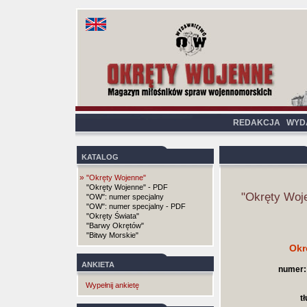
REDAKCJA
WYD
KATALOG
»
"Okręty Wojenne"
"Okręty Wojenne" - PDF
"Okręty Woj
"OW": numer specjalny
"OW": numer specjalny - PDF
"Okręty Świata"
"Barwy Okrętów"
"Bitwy Morskie"
Okr
ANKIETA
numer:
Wypełnij ankietę
t