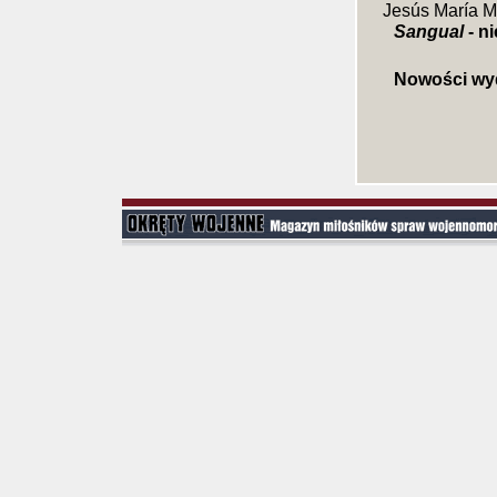
Jesús María M
Sangual
- n
Nowości wy