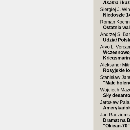
Asama
i kuz
Siergiej J. W
Niedoszłe 1
Roman Kochn
Ostatnia wa
Andrzej S. Bar
Udział Pols
Arvo L. Verca
Wczesnowoje
Kriegsmari
Aleksandr Mit
Rosyjskie lo
Stanisław Jan
"Małe holen
Wojciech Maz
Siły desanto
Jarosław Pala
Amerykańsk
Jan Radziems
Dramat na B
"Okiean-70"