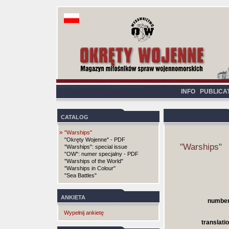
INFO
PUBLICA
CATALOG
»
"Warships"
"Okręty Wojenne" - PDF
"Warships"
"Warships": special issue
"OW": numer specjalny - PDF
"Warships of the World"
"Warships in Colour"
"Sea Battles"
ANKIETA
number
Wypełnij ankietę
translatio