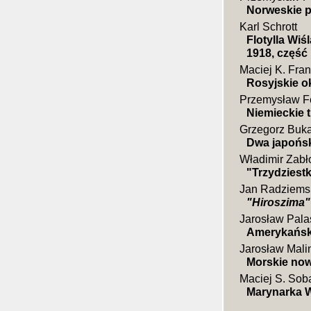
Norweskie p
Karl Schrott
Flotylla Wiś
1918, część I
Maciej K. Fra
Rosyjskie ok
Przemysław F
Niemieckie t
Grzegorz Buk
Dwa japoński
Władimir Zabło
"Trzydziestki
Jan Radziems
"Hiroszima"
Jarosław Pala
Amerykańsk
Jarosław Mali
Morskie nowo
Maciej S. Sob
Marynarka W