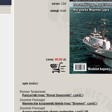
stron:
104
uwagi:
brak
cena:
40.00
zł.
spis treści:
Roman Tyrakowski
Pancerniki typu "Royal Sovereign", część I
Zvonimir Freivogel
Niemieckie krążowniki lekkie typu "Bremen", część I
Zvonimir Freivogel
Austro-węgierskie okręty podwodne, część VII