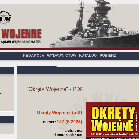
REDAKCJA
WYDAWNICTWA
KATALOG
POBIERZ
"Okręty Wojenne" - PDF
F
Okręty Wojenne (pdf)
187 (5/2024)
numer:
autor:
n/a
tłumaczenie:
n/a