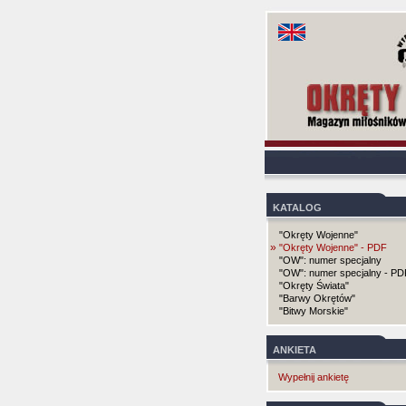
KATALOG
"Okręty Wojenne"
»
"Okręty Wojenne" - PDF
"OW": numer specjalny
"OW": numer specjalny - PD
"Okręty Świata"
"Barwy Okrętów"
"Bitwy Morskie"
ANKIETA
Wypełnij ankietę