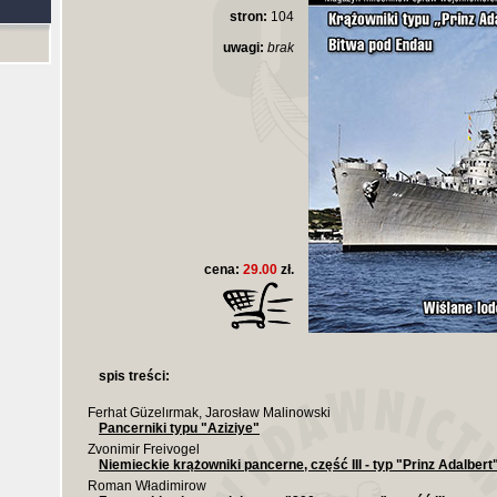
stron:
104
uwagi:
brak
cena:
29.00
zł.
spis treści:
Ferhat Güzelırmak, Jarosław Malinowski
Pancerniki typu "Aziziye"
Zvonimir Freivogel
Niemieckie krążowniki pancerne, część III - typ "Prinz Adalbert
Roman Władimirow