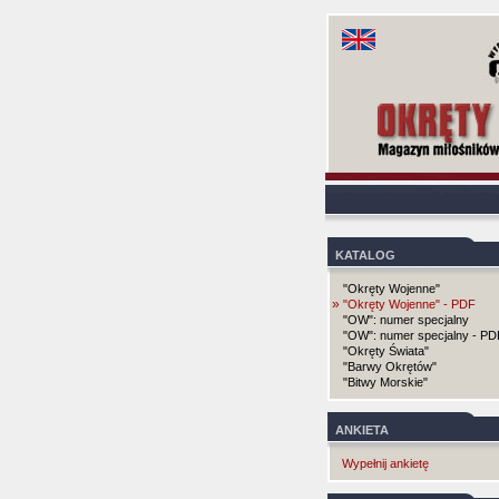
KATALOG
"Okręty Wojenne"
»
"Okręty Wojenne" - PDF
"OW": numer specjalny
"OW": numer specjalny - PD
"Okręty Świata"
"Barwy Okrętów"
"Bitwy Morskie"
ANKIETA
Wypełnij ankietę