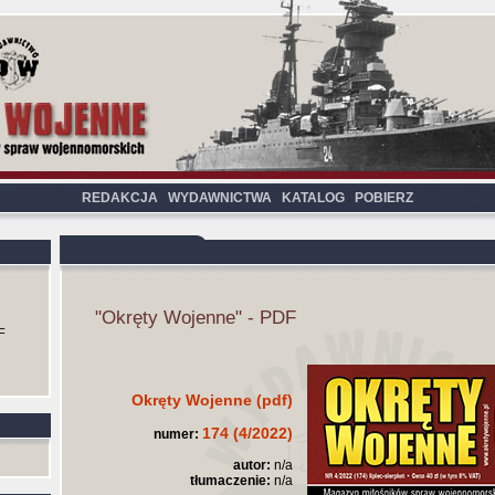
REDAKCJA
WYDAWNICTWA
KATALOG
POBIERZ
"Okręty Wojenne" - PDF
F
Okręty Wojenne (pdf)
174 (4/2022)
numer:
autor:
n/a
tłumaczenie:
n/a