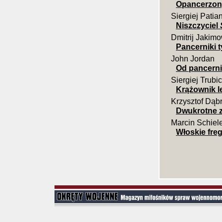
Opancerzon
Siergiej Patia
Niszczyciel
Dmitrij Jakim
Pancerniki t
John Jordan
Od pancerni
Siergiej Trubi
Krążownik l
Krzysztof Dąb
Dwukrotne z
Marcin Schiel
Włoskie freg