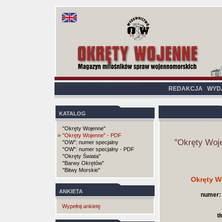
REDAKCJA
WYD
KATALOG
"Okręty Wojenne"
»
"Okręty Wojenne" - PDF
"Okręty Woj
"OW": numer specjalny
"OW": numer specjalny - PDF
"Okręty Świata"
"Barwy Okrętów"
"Bitwy Morskie"
Okręty W
ANKIETA
numer:
Wypełnij ankietę
t