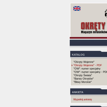
KATALOG
"Okręty Wojenne"
»
"Okręty Wojenne" - PDF
"OW": numer specjalny
"OW": numer specjalny - PD
"Okręty Świata"
"Barwy Okrętów"
"Bitwy Morskie"
ANKIETA
Wypełnij ankietę