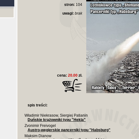
stron:
104
uwagi:
brak
cena:
20.00
zł.
spis treści:
Władimir Niekrasow, Siergiej Patianin
Duńskie krążowniki typu "Hekla"
Zvonimir Freivogel
Austro-węgierskie pancerniki typu "Habsburg"
Maksim Dianow