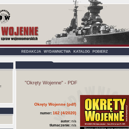
REDAKCJA
WYDAWNICTWA
KATALOG
POBIERZ
"Okręty Wojenne" - PDF
F
Okręty Wojenne (pdf)
162 (4/2020)
numer:
autor:
n/a
tłumaczenie:
n/a