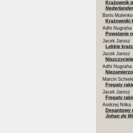
Krążownik 
Nederlande
Boris Mulenko,
Krążowniki 
Adhi Nugraha
Powstanie 
Jacek Jarosz
Lekkie krąż
Jacek Jarosz
Niszczyciele
Adhi Nugraha
Niezamierzo
Marcin Schiel
Fregaty rak
Jacek Jarosz
Fregaty rak
Andrzej Nitka
Desantowy d
Johan de Wi