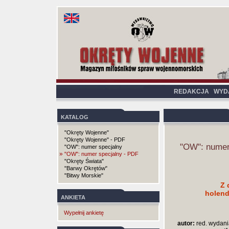
REDAKCJA
WYD
KATALOG
"Okręty Wojenne"
"Okręty Wojenne" - PDF
"OW": numer
"OW": numer specjalny
»
"OW": numer specjalny - PDF
"Okręty Świata"
"Barwy Okrętów"
"Bitwy Morskie"
Z 
holend
ANKIETA
Wypełnij ankietę
autor:
red. wydani