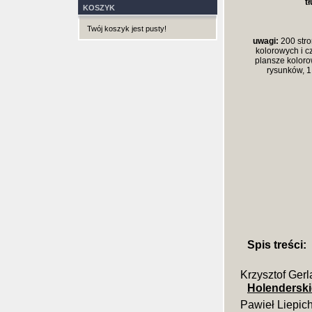
t
KOSZYK
Twój koszyk jest pusty!
uwagi:
200 stron
kolorowych i c
plansze koloro
rysunków, 1
Spis treści:
Krzysztof Gerl
Holenderski
Pawieł Liepic