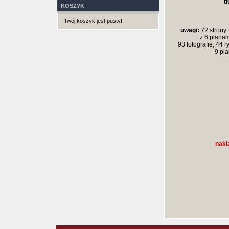
t
KOSZYK
Twój koszyk jest pusty!
uwagi:
72 strony 
z 6 planam
93 fotografie
,
44 r
9 pl
nakł