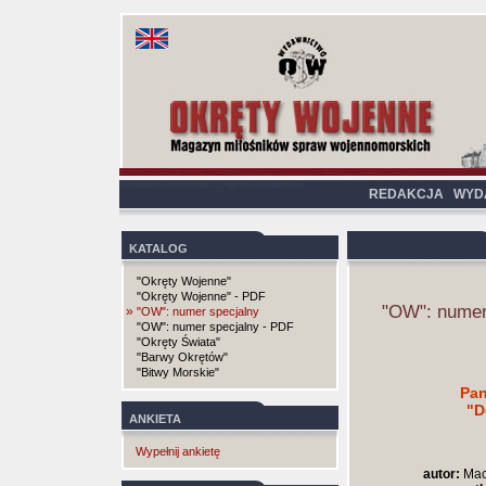
REDAKCJA
WYD
KATALOG
"Okręty Wojenne"
"Okręty Wojenne" - PDF
"OW": numer
»
"OW": numer specjalny
"OW": numer specjalny - PDF
"Okręty Świata"
"Barwy Okrętów"
"Bitwy Morskie"
Pan
"D
ANKIETA
Wypełnij ankietę
autor:
Maci