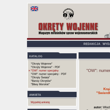
REDAKCJA
WYD
KATALOG
"Okręty Wojenne"
"Okręty Wojenne" - PDF
"OW": numer
»
"OW": numer specjalny
"OW": numer specjalny - PDF
"Okręty Świata"
"Barwy Okrętów"
"Bitwy Morskie"
Krą
"Swierdł
ANKIETA
Wypełnij ankietę
autor:
Władi