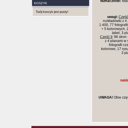
tłumaczenie:
Maci
KOSZYK
Twój koszyk jest pusty!
uwagi:
Część
rozkładówki z 4
1:400, 77 fotografi
+ 5 kolorowych, 
tabel, 3 p
Część II
: 96 stron
z 4 planami w 
fotografii c
kolorowe, 17 rys
3 p
nakł
UWAGA!
Obie czę