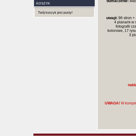
tłumaczenie:
Maci
KOSZYK
Twój koszyk jest pusty!
uwagi:
96 stron + 
4 planami w s
fotografii c
kolorowe, 17 rys
3 p
nakł
UWAGA!
W komple