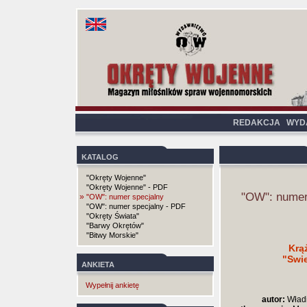
REDAKCJA
WYD
KATALOG
"Okręty Wojenne"
"Okręty Wojenne" - PDF
"OW": numer
»
"OW": numer specjalny
"OW": numer specjalny - PDF
"Okręty Świata"
"Barwy Okrętów"
"Bitwy Morskie"
Krą
"Swie
ANKIETA
Wypełnij ankietę
autor:
Władi