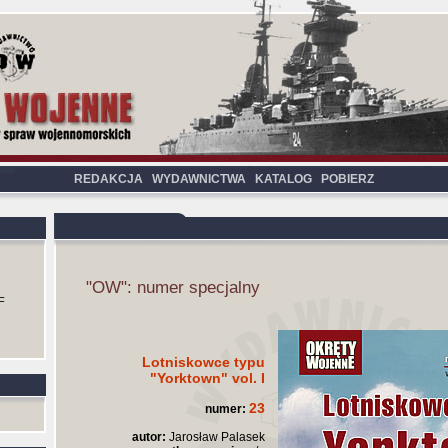
REDAKCJA
WYDAWNICTWA
KATALOG
POBIERZ
"OW": numer specjalny
F
Lotniskowce typu
"Yorktown" vol. I
23
numer:
autor:
Jarosław Palasek