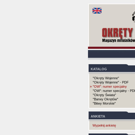
KATALOG
"Okręty Wojenne"
"Okręty Wojenne" - PDF
»
"OW": numer specjalny
"OW": numer specjalny - PD
"Okręty Świata"
"Barwy Okrętów"
"Bitwy Morskie"
ANKIETA
Wypełnij ankietę