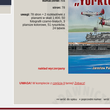
tłumaczenie:
n/a
stron:
78
uwagi:
78 stron + 2 rozkładówki z
planami w skali 1:400, 50
fotografii czarno-białych, 3
plansze kolorowe, 51 rysunków,
24 tabele
nakład wyczerpany
UWAGA!
W komplecie z
częścią II
taniej!
Zobacz!
«« wróć do spisu
« poprzedni numer
wróć
Czas generowania strony (bez nagłowka i stop