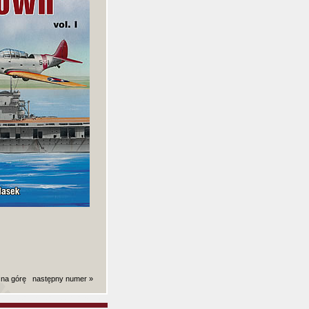
 na górę
następny numer »
ki): 0,0032589435577393 sekund