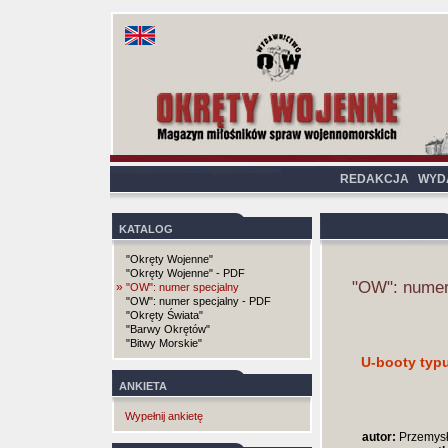
REDAKCJA
WYD
KATALOG
"Okręty Wojenne"
"Okręty Wojenne" - PDF
"OW": numer
»
"OW": numer specjalny
"OW": numer specjalny - PDF
"Okręty Świata"
"Barwy Okrętów"
"Bitwy Morskie"
U-booty typu 
ANKIETA
Wypełnij ankietę
autor:
Przemysł