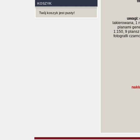
t
KOSZYK
Twój koszyk jest pusty!
uwagi:
lakierowana, 1 
planami gene
1:150, 9 plansz
fotografii czarn
nakł