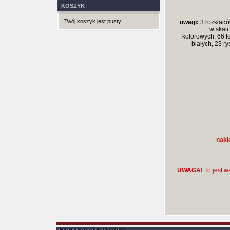
KOSZYK
Twój koszyk jest pusty!
uwagi:
3 rozkładó
w skali
kolorowych, 66 fo
białych, 23 ry
nakł
UWAGA!
To jest w