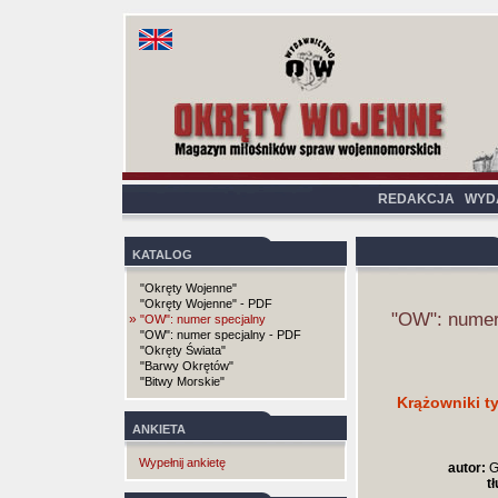
REDAKCJA
WYD
KATALOG
"Okręty Wojenne"
"Okręty Wojenne" - PDF
"OW": numer
»
"OW": numer specjalny
"OW": numer specjalny - PDF
"Okręty Świata"
"Barwy Okrętów"
"Bitwy Morskie"
Krążowniki t
ANKIETA
Wypełnij ankietę
autor:
G
t