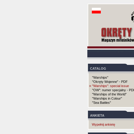
CATALOG
"Warships"
"Okręty Wojenne" - PDF
»
"Warships": special issue
"OW": numer specjalny - PD
"Warships of the World"
"Warships in Colour"
"Sea Battles"
ANKIETA
Wypełnij ankietę