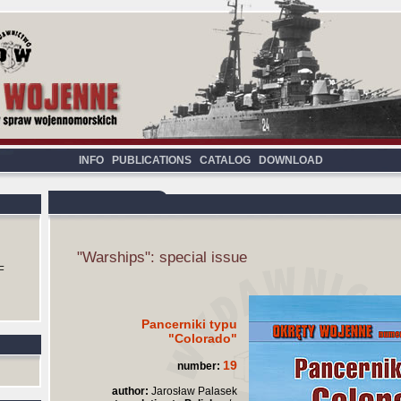
INFO
PUBLICATIONS
CATALOG
DOWNLOAD
"Warships": special issue
F
Pancerniki typu
"Colorado"
19
number:
author:
Jarosław Palasek