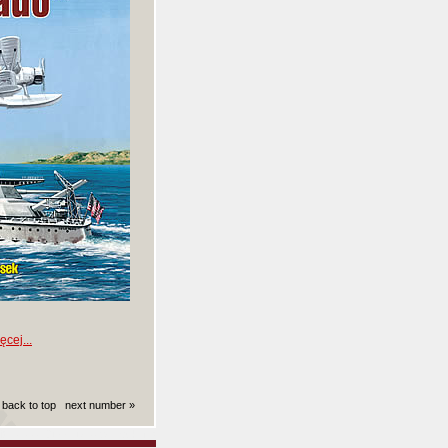
cej...
back to top
next number »
ki): 0.0046319961547852 sekund