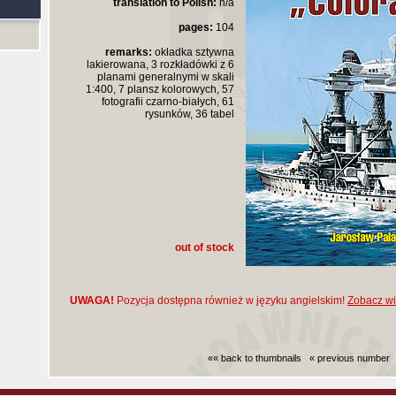
translation to Polish:
n/a
pages:
104
remarks:
okładka sztywna
lakierowana, 3 rozkładówki z 6
planami generalnymi w skali
1:400, 7 plansz kolorowych, 57
fotografii czarno-białych, 61
rysunków, 36 tabel
out of stock
UWAGA!
Pozycja dostępna również w języku angielskim!
Zobacz wię
«« back to thumbnails
« previous number
Czas generowania strony (bez nagłowka i stop