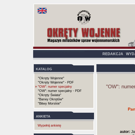
REDAKCJA
WYD
KATALOG
"Okręty Wojenne"
"Okręty Wojenne" - PDF
"OW": numer
»
"OW": numer specjalny
"OW": numer specjalny - PDF
"Okręty Świata"
"Barwy Okrętów"
"Bitwy Morskie"
Pan
ANKIETA
Wypełnij ankietę
autor:
Ja