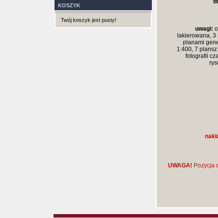
t
KOSZYK
Twój koszyk jest pusty!
uwagi:
o
lakierowana, 3 
planami gene
1:400, 7 plansz
fotografii c
rys
nakł
UWAGA!
Pozycja d