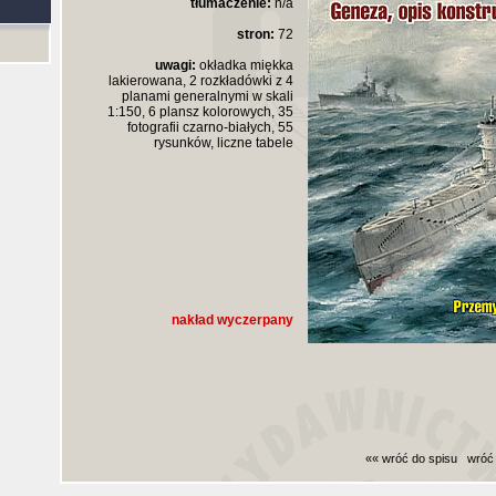
tłumaczenie:
n/a
stron:
72
uwagi:
okładka miękka
lakierowana, 2 rozkładówki z 4
planami generalnymi w skali
1:150, 6 plansz kolorowych, 35
fotografii czarno-białych, 55
rysunków, liczne tabele
nakład wyczerpany
«« wróć do spisu
wróć
Czas generowania strony (bez nagłowka i stop