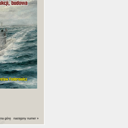
 na górę
następny numer »
ki): 0,0041158199310303 sekund