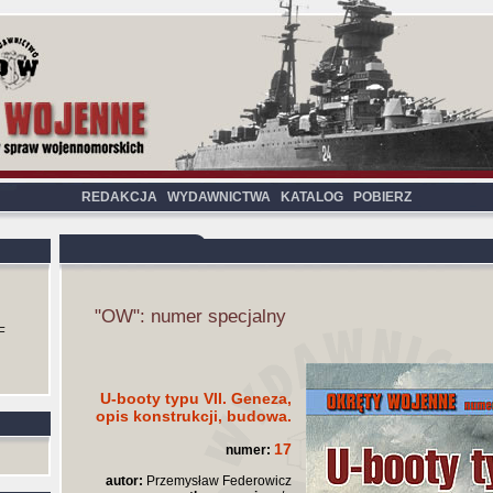
REDAKCJA
WYDAWNICTWA
KATALOG
POBIERZ
"OW": numer specjalny
F
U-booty typu VII. Geneza,
opis konstrukcji, budowa.
17
numer:
autor:
Przemysław Federowicz