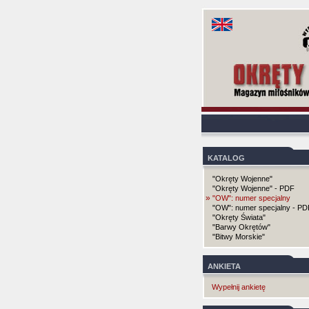
KATALOG
"Okręty Wojenne"
"Okręty Wojenne" - PDF
»
"OW": numer specjalny
"OW": numer specjalny - PD
"Okręty Świata"
"Barwy Okrętów"
"Bitwy Morskie"
ANKIETA
Wypełnij ankietę