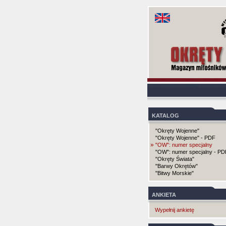
KATALOG
"Okręty Wojenne"
"Okręty Wojenne" - PDF
»
"OW": numer specjalny
"OW": numer specjalny - PD
"Okręty Świata"
"Barwy Okrętów"
"Bitwy Morskie"
ANKIETA
Wypełnij ankietę