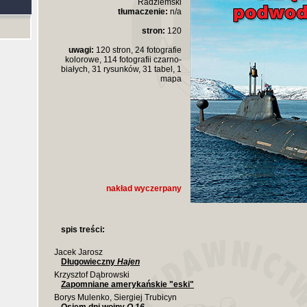
Radziemski
tłumaczenie:
n/a
stron:
120
uwagi:
120 stron, 24 fotografie
kolorowe, 114 fotografii czarno-
białych, 31 rysunków, 31 tabel, 1
mapa
nakład wyczerpany
spis treści:
Jacek Jarosz
Długowieczny
Hajen
Krzysztof Dąbrowski
Zapomniane amerykańskie "eski"
Borys Mulenko, Siergiej Trubicyn