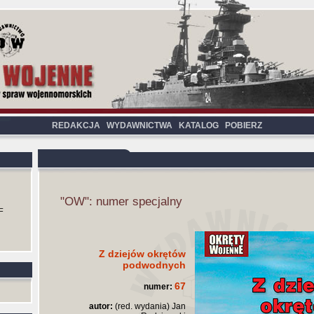
REDAKCJA
WYDAWNICTWA
KATALOG
POBIERZ
"OW": numer specjalny
F
Z dziejów okrętów
podwodnych
67
numer:
autor:
(red. wydania) Jan