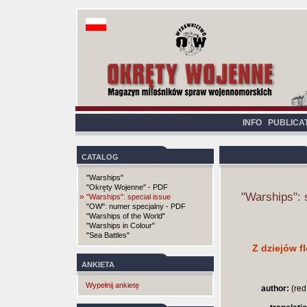
INFO
PUBLICA
CATALOG
"Warships"
"Okręty Wojenne" - PDF
"Warships": 
»
"Warships": special issue
"OW": numer specjalny - PDF
"Warships of the World"
"Warships in Colour"
"Sea Battles"
Z dziejów fl
ANKIETA
Wypełnij ankietę
author:
(red