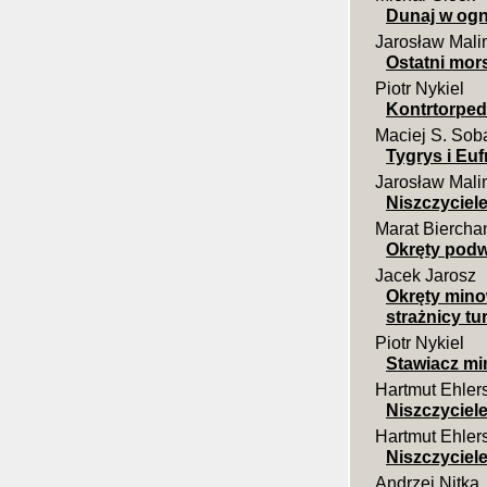
Dunaj w ogn
Jarosław Malin
Ostatni mor
Piotr Nykiel
Kontrtorpedo
Maciej S. Sob
Tygrys i Euf
Jarosław Mali
Niszczyciel
Marat Bierch
Okręty pod
Jacek Jarosz
Okręty mino
strażnicy tu
Piotr Nykiel
Stawiacz m
Hartmut Ehler
Niszczyciel
Hartmut Ehler
Niszczyciel
Andrzej Nitka