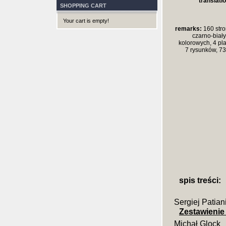
translatio
SHOPPING CART
Your cart is empty!
remarks:
160 stron
czarno-biały
kolorowych, 4 pl
7 rysunków, 73
spis treści:
Sergiej Patian
Zestawienie 
Michał Glock