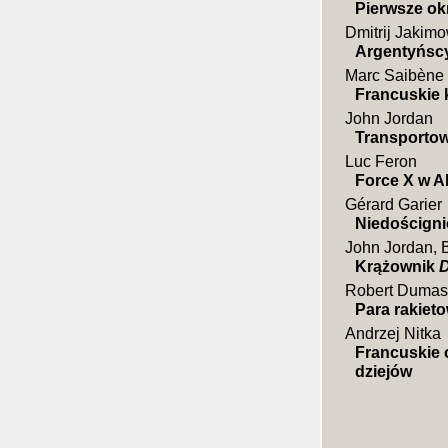
Pierwsze ok
Dmitrij Jakim
Argentyńscy 
Marc Saibène
Francuskie k
John Jordan
Transporto
Luc Feron
Force X w A
Gérard Garier
Niedoścign
John Jordan, 
Krążownik
D
Robert Dumas
Para rakie
Andrzej Nitka
Francuskie 
dziejów