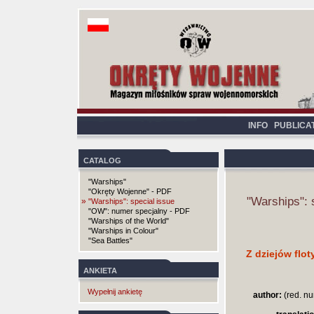
INFO
PUBLICA
CATALOG
"Warships"
"Okręty Wojenne" - PDF
"Warships": 
»
"Warships": special issue
"OW": numer specjalny - PDF
"Warships of the World"
"Warships in Colour"
"Sea Battles"
Z dziejów flot
ANKIETA
Wypełnij ankietę
author:
(red. nu