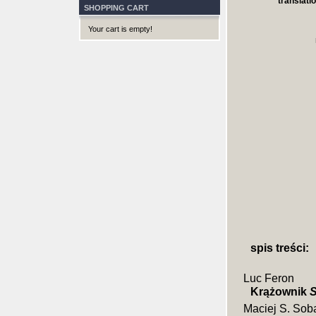
translatio
SHOPPING CART
Your cart is empty!
spis treści:
Luc Feron
Krążownik
S
Maciej S. Sob