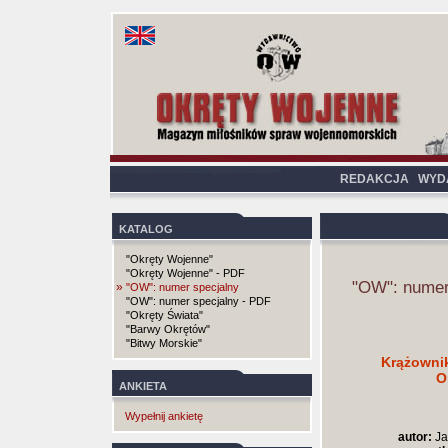
REDAKCJA
WYD
KATALOG
"Okręty Wojenne"
"Okręty Wojenne" - PDF
"OW": numer
»
"OW": numer specjalny
"OW": numer specjalny - PDF
"Okręty Świata"
"Barwy Okrętów"
"Bitwy Morskie"
Krążowni
O
ANKIETA
Wypełnij ankietę
autor:
Ja