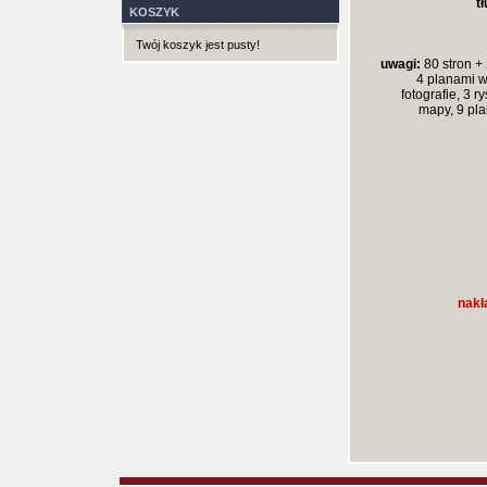
t
KOSZYK
Twój koszyk jest pusty!
uwagi:
80 stron + 
4 planami w
fotografie, 3 ry
mapy, 9 pl
nakł