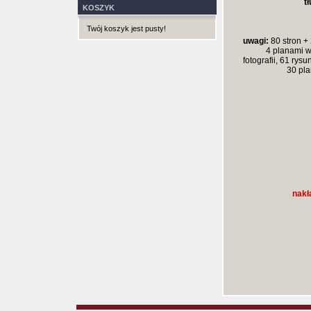
t
KOSZYK
Twój koszyk jest pusty!
uwagi:
80 stron + 
4 planami w
fotografii, 61 rys
30 pl
nakł