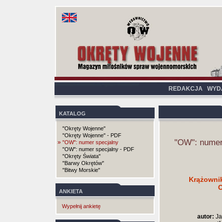
REDAKCJA
WYD
KATALOG
"Okręty Wojenne"
"Okręty Wojenne" - PDF
"OW": numer
»
"OW": numer specjalny
"OW": numer specjalny - PDF
"Okręty Świata"
"Barwy Okrętów"
"Bitwy Morskie"
Krążowni
O
ANKIETA
Wypełnij ankietę
autor:
Ja