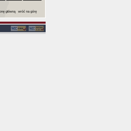
ronę główną
wróć na górę
ki): 0,0017728805541992 sekund