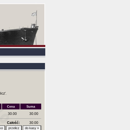
icz'.
Cena
Suma
30.00
30.00
Całość:
30.00