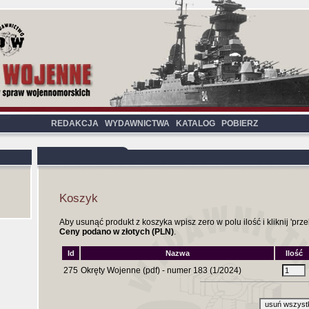
REDAKCJA
WYDAWNICTWA
KATALOG
POBIERZ
Koszyk
Aby usunąć produkt z koszyka wpisz zero w polu ilość i kliknij 'przel
Ceny podano w złotych (PLN)
.
Id
Nazwa
Ilość
275
Okręty Wojenne (pdf) - numer 183 (1/2024)