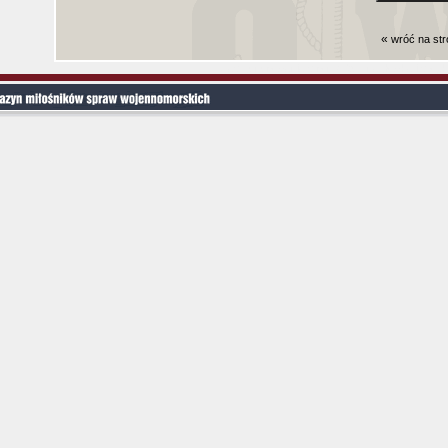
«
wróć na st
Czas generowania strony (bez nagłowka i stop