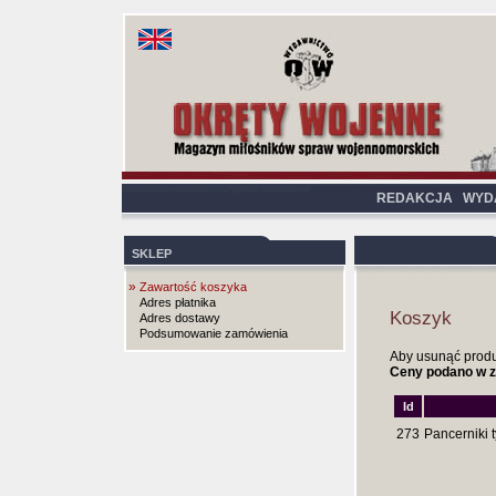
REDAKCJA
WYD
SKLEP
»
Zawartość koszyka
Adres płatnika
Koszyk
Adres dostawy
Podsumowanie zamówienia
Aby usunąć produkt
Ceny podano w z
Id
273
Pancerniki t