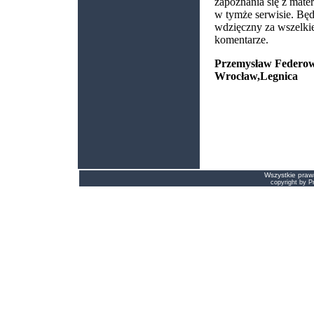
zapoznania się z mate
w tymże serwisie. Będ
wdzięczny za wszelkie
komentarze.
Przemysław Federow
Wrocław,Legnica
Wszystkie prawa
copyright by 