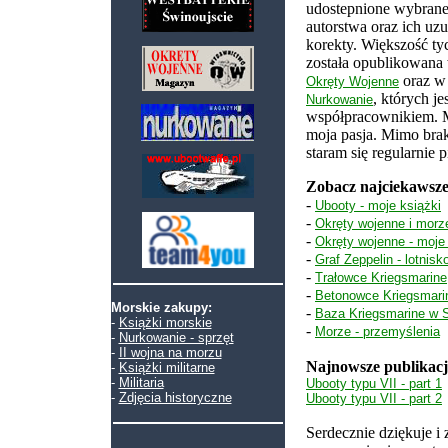
udostepnione wybrane
autorstwa oraz ich uzu
korekty. Większość ty
została opublikowan
oraz 
Okręty Wojenne
, których j
Nurkowanie
współpracownikiem. M
moja pasja. Mimo brak
staram się regularnie p
Zobacz najciekawsze
-
Ubooty - moje książki
-
Okręty wojenne i morze
-
Okręty wojenne - moje 
-
Graf Zeppelin - lotnisk
-
Trałowce Kriegsmarine
-
Betonowce Kriegsmari
Morskie zakupy:
-
Baza Kriegsmarine w
-
Książki morskie
-
Morze - przemyślenia
-
Nurkowanie - sprzęt
-
II wojna na morzu
Najnowsze publikacj
-
Książki militarne
-
Militaria
Ubooty typu VII - part 1
-
Zdjęcia historyczne
Ubooty typu VII - part 2
Serdecznie dziękuje i