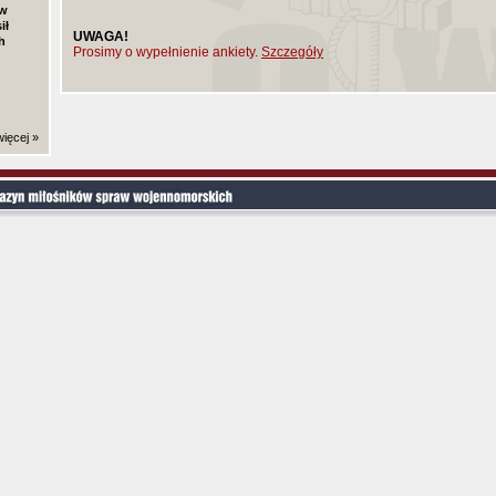
ów
ił
UWAGA!
h
Prosimy o wypełnienie ankiety.
Szczegóły
ięcej »
Czas generowania strony (bez nagłowka i stop