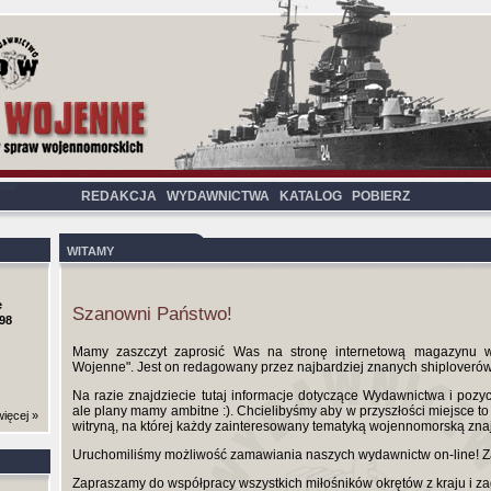
REDAKCJA
WYDAWNICTWA
KATALOG
POBIERZ
WITAMY
e
Szanowni Państwo!
98
Mamy zaszczyt zaprosić Was na stronę internetową magazynu w
Wojenne". Jest on redagowany przez najbardziej znanych shiploverów z
Na razie znajdziecie tutaj informacje dotyczące Wydawnictwa i pozy
ale plany mamy ambitne :). Chcielibyśmy aby w przyszłości miejsce t
ięcej »
witryną, na której każdy zainteresowany tematyką wojennomorską znaj
Uruchomiliśmy możliwość zamawiania naszych wydawnictw on-line! Z
Zapraszamy do współpracy wszystkich miłośników okrętów z kraju i za