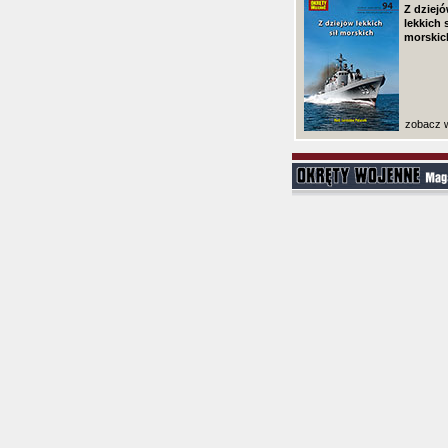
Z dziej
lekkich s
morskic
zobacz w