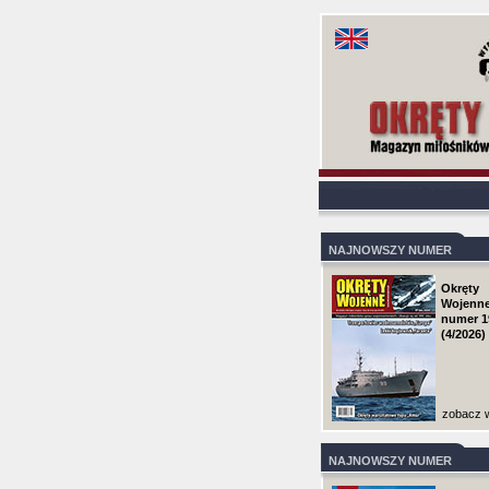
NAJNOWSZY NUMER
Okręty
Wojenn
numer 1
(4/2026)
zobacz w
NAJNOWSZY NUMER