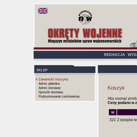
REDAKCJA
WYD
SKLEP
»
Zawartość koszyka
Adres płatnika
Koszyk
Adres dostawy
Sposób dostawy
Podsumowanie zamówienia
Aby usunąć produkt
Ceny podano w z
Id
322
Z dziejów le